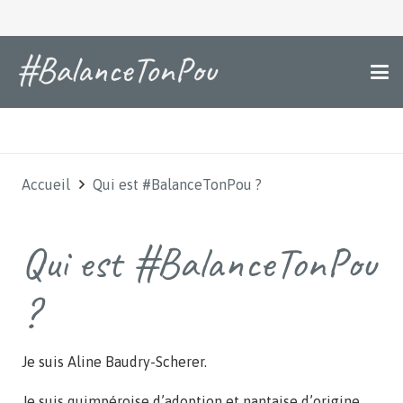
Accueil
Qui est #BalanceTonPou ?
Qui est #BalanceTonPou
?
Je suis Aline Baudry-Scherer.
Je suis quimpéroise d’adoption et nantaise d’origine,